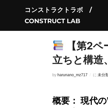
コ
コンストラクトラボ /
ン
テ
CONSTRUCT LAB
ン
ツ
へ
【第2ペー
ス
キ
立ちと構造
ッ
プ
by
harunano_mz717
に
未分
概要：
現代の