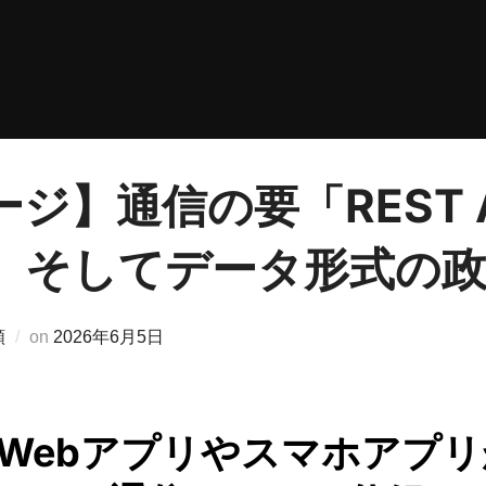
ジ】通信の要「REST 
、そしてデータ形式の政
投
類
on
2026年6月5日
稿
日:
Webアプリやスマホアプ