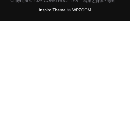
Copyright © 2026 CONSTRUCT LAB ―構築と解体の場所―
Inspiro Theme
by
WPZOOM