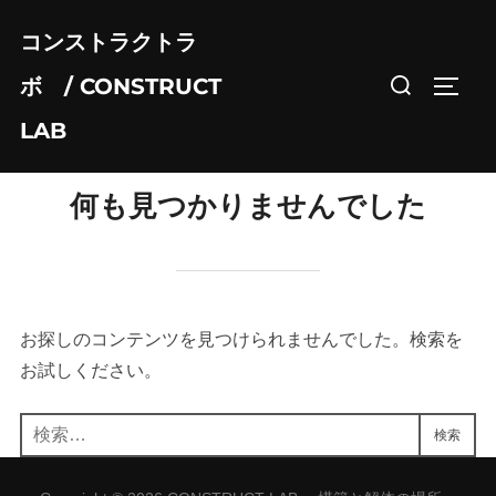
コ
コンストラクトラ
ン
検
テ
ボ / CONSTRUCT
サイド
索
ン
LAB
対
ツ
象:
へ
何も見つかりませんでした
ス
キ
ッ
プ
お探しのコンテンツを見つけられませんでした。検索を
お試しください。
検
検索
索: